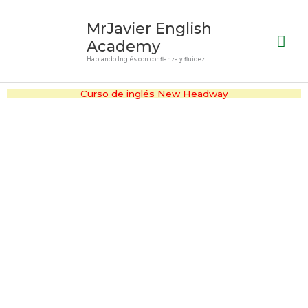
Ir
Me
MrJavier English
al
prin
contenido
Academy
Hablando Inglés con confianza y fluidez
Curso de inglés New Headway