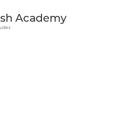
lish Academy
uidez