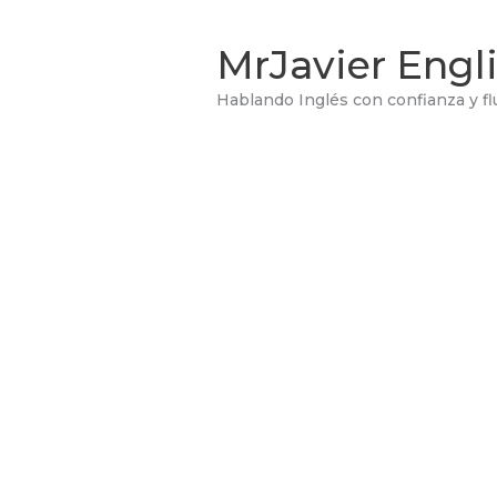
Ir
al
MrJavier Eng
contenido
Hablando Inglés con confianza y fl