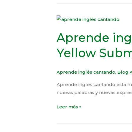
Aprende
inglés
Aprende ing
cantando:
Yellow
Yellow Subm
Submarine
Aprende inglés cantando
,
Blog A
Aprende inglés cantando esta ma
nuevas palabras y nuevas expre
Leer más »