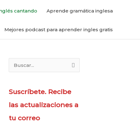
nglés cantando
Aprende gramática inglesa
Mejores podcast para aprender ingles gratis
B
u
s
Suscríbete. Recibe
c
a
las actualizaciones a
r
tu correo
p
o