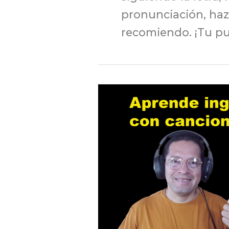
pronunciación, haz 
recomiendo. ¡Tu p
Aprende
inglés
cantando
I
CAN
´T
HELP
FALLING
IN
LOVE
WITH