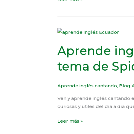
Aprende
inglés
Aprende ing
cantando
el
tema de Sp
tema
de
Spiderman
Aprende inglés cantando
,
Blog A
Ven y aprende inglés cantando e
curiosas y útiles del día a día 
Leer más »