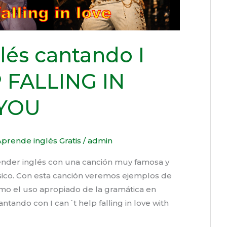
lés cantando I
 FALLING IN
 YOU
prende inglés Gratis
/
admin
render inglés con una canción muy famosa y
ico. Con esta canción veremos ejemplos de
omo el uso apropiado de la gramática en
ntando con I can´t help falling in love with