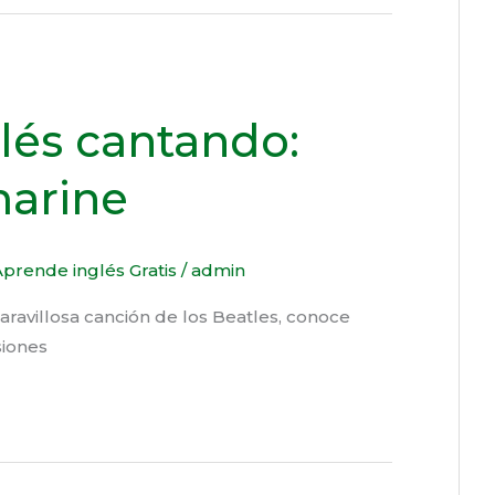
lés cantando:
arine
prende inglés Gratis
/
admin
ravillosa canción de los Beatles, conoce
siones