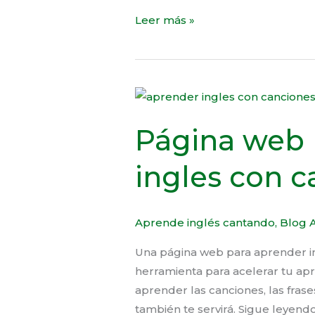
Leer más »
Página
web
Página web 
para
aprender
ingles con 
ingles
con
canciones
Aprende inglés cantando
,
Blog A
Una página web para aprender i
herramienta para acelerar tu ap
aprender las canciones, las frase
también te servirá. Sigue leyend