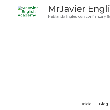
Ir
MrJavier Eng
al
contenido
Hablando Inglés con confianza y fl
Inicio
Blog