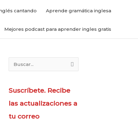
nglés cantando
Aprende gramática inglesa
Mejores podcast para aprender ingles gratis
B
u
s
Suscríbete. Recibe
c
a
las actualizaciones a
r
tu correo
p
o