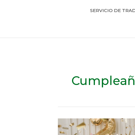
SERVICIO DE TRAD
Cumpleaño
Lecturas
en