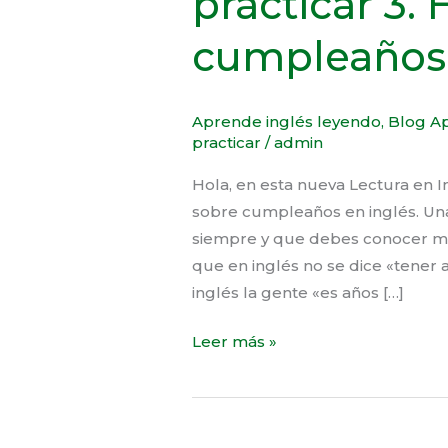
practicar 3.
cumpleaños 
Aprende inglés leyendo
,
Blog Ap
practicar
/
admin
Hola, en esta nueva Lectura en 
sobre cumpleaños en inglés. Una
siempre y que debes conocer mu
que en inglés no se dice «tener a
inglés la gente «es años […]
Leer más »