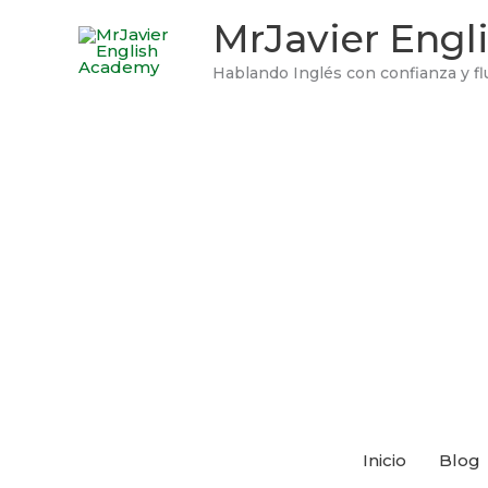
Ir
MrJavier Eng
al
contenido
Hablando Inglés con confianza y fl
Inicio
Blog