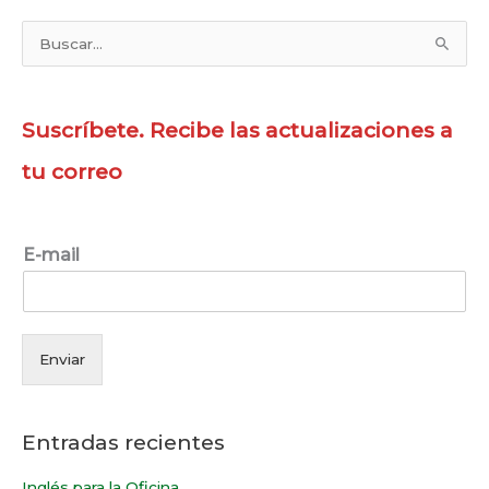
B
u
s
Suscríbete. Recibe las actualizaciones a
c
a
tu correo
r
p
E-mail
o
r
:
Enviar
Entradas recientes
Inglés para la Oficina