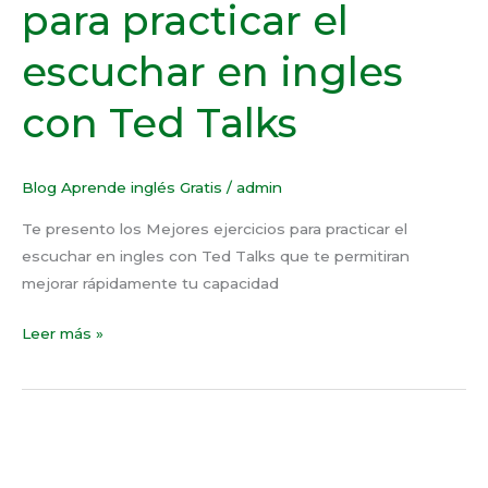
para practicar el
para
practicar
escuchar en ingles
el
escuchar
con Ted Talks
en
ingles
con
Blog Aprende inglés Gratis
/
admin
Ted
Te presento los Mejores ejercicios para practicar el
Talks
escuchar en ingles con Ted Talks que te permitiran
mejorar rápidamente tu capacidad
Leer más »