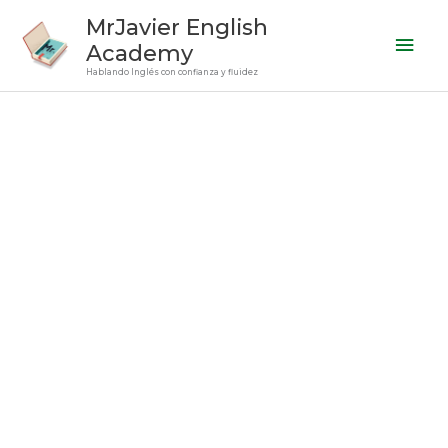
Ir
Men
MrJavier English
al
Academy
prin
contenido
Hablando Inglés con confianza y fluidez