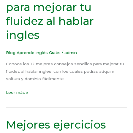
para mejorar tu
sencillos
para
fluidez al hablar
mejorar
tu
ingles
fluidez
al
hablar
Blog Aprende inglés Gratis
/
admin
ingles
Conoce los 12 mejores consejos sencillos para mejorar tu
fluidez al hablar ingles, con los cuáles podrás adquirir
soltura y dominio fácilmente
Leer más »
Mejores ejercicios
Mejores
ejercicios