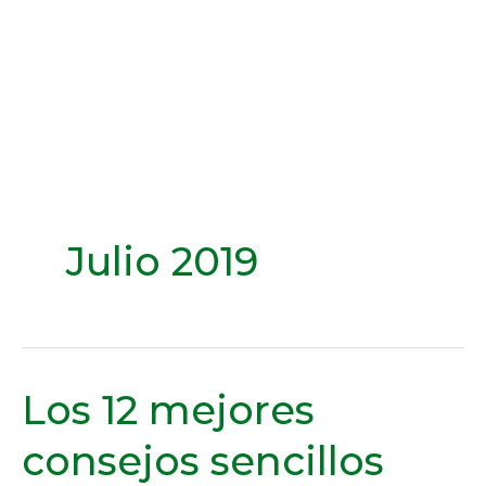
Julio 2019
Los 12 mejores
Los
12
consejos sencillos
mejores
consejos