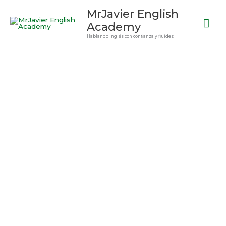
Ir
Me
MrJavier English
al
Academy
prin
contenido
Hablando Inglés con confianza y fluidez