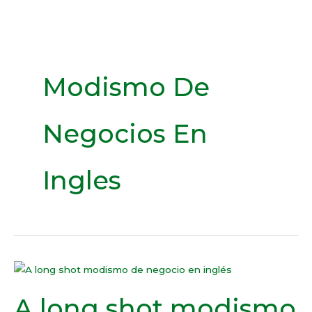
Modismo De
Negocios En
Ingles
A
long
A long shot modismo
shot