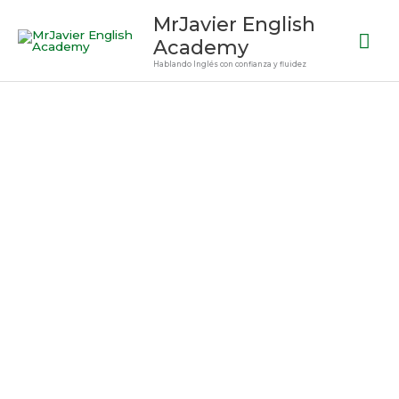
Ir
Me
MrJavier English
al
Academy
prin
contenido
Hablando Inglés con confianza y fluidez