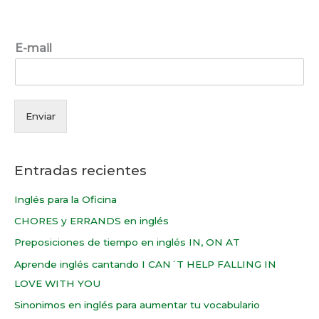
r
p
E-mail
o
r
:
Enviar
Entradas recientes
Inglés para la Oficina
CHORES y ERRANDS en inglés
Preposiciones de tiempo en inglés IN, ON AT
Aprende inglés cantando I CAN´T HELP FALLING IN
LOVE WITH YOU
Sinonimos en inglés para aumentar tu vocabulario