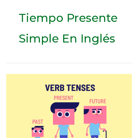
Tiempo Presente
Simple En Inglés
Uso
del
tiempo
presente
simple
en
inglés:
todos