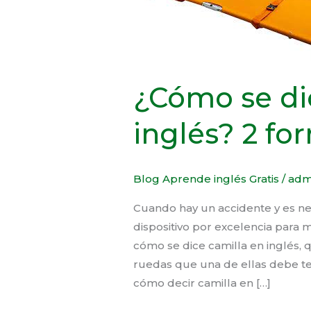
dice
Camilla
en
inglés?
2
¿Cómo se di
formas
de
inglés? 2 fo
hacerlo
Blog Aprende inglés Gratis
/
adm
Cuando hay un accidente y es nec
dispositivo por excelencia para 
cómo se dice camilla en inglés, 
ruedas que una de ellas debe t
cómo decir camilla en […]