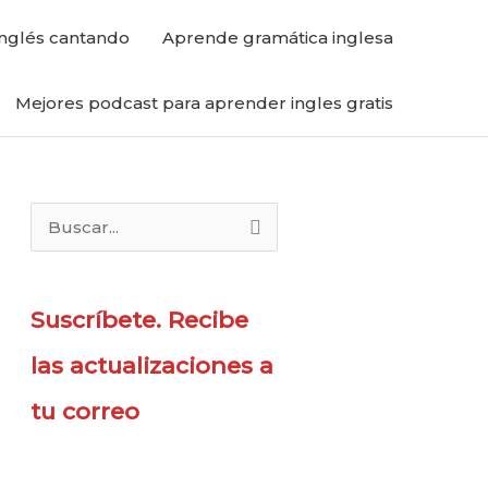
nglés cantando
Aprende gramática inglesa
Mejores podcast para aprender ingles gratis
B
u
s
Suscríbete. Recibe
c
a
las actualizaciones a
r
tu correo
p
o