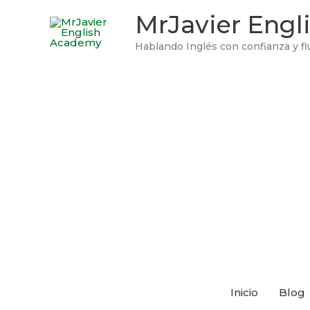
Ir
MrJavier Eng
al
contenido
Hablando Inglés con confianza y fl
Inicio
Blog