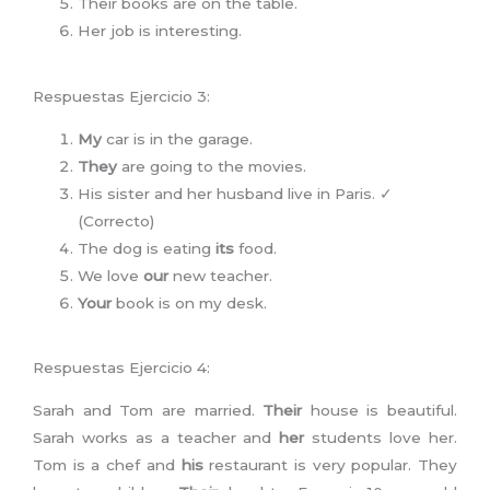
Their books are on the table.
Her job is interesting.
Respuestas Ejercicio 3:
My
car is in the garage.
They
are going to the movies.
His sister and her husband live in Paris. ✓
(Correcto)
The dog is eating
its
food.
We love
our
new teacher.
Your
book is on my desk.
Respuestas Ejercicio 4:
Sarah and Tom are married.
Their
house is beautiful.
Sarah works as a teacher and
her
students love her.
Tom is a chef and
his
restaurant is very popular. They