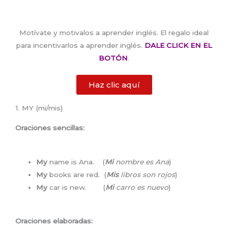
Motívate y motivalos a aprender inglés. El regalo ideal
para incentivarlos a aprender inglés.
DALE CLICK EN EL
BOTÓN
.
Haz clic aquí
1. MY (mi/mis)
Oraciones sencillas:
My
name is Ana. (
Mi
nombre es Ana
)
My
books are red. (
Mis
libros son rojos
)
My
car is new. (
Mi
carro es nuevo
)
Oraciones elaboradas: