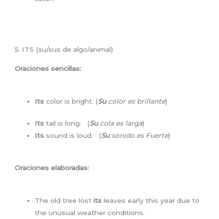
5. ITS (su/sus de algo/animal)
Oraciones sencillas:
Its
color is bright. (
Su
color es brillante
)
Its
tail is long. (
Su
cola es larga
)
Its
sound is loud. (
Su
sonido es Fuerte
)
Oraciones elaboradas:
The old tree lost
its
leaves early this year due to
the unusual weather conditions.