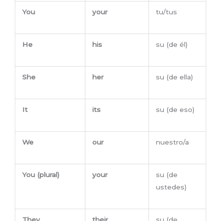
You
your
tu/tus
He
his
su (de él)
She
her
su (de ella)
It
its
su (de eso)
We
our
nuestro/a
You (plural)
your
su (de
ustedes)
They
their
su (de