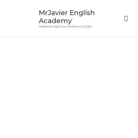
Ir
Me
MrJavier English
al
prin
contenido
Academy
Hablando Inglés con confianza y fluidez