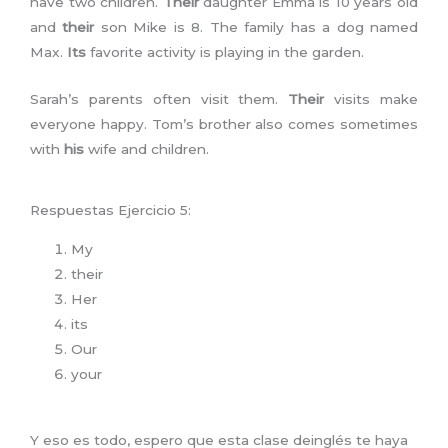
have two children.
Their
daughter Emma is 10 years old
and
their
son Mike is 8. The family has a dog named
Max.
Its
favorite activity is playing in the garden.
Sarah’s parents often visit them.
Their
visits make
everyone happy. Tom’s brother also comes sometimes
with
his
wife and children.
Respuestas Ejercicio 5:
My
their
Her
its
Our
your
Y eso es todo, espero que esta clase deinglés te haya