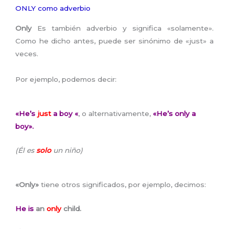
ONLY como adverbio
Only
Es también adverbio y significa «solamente».
Como he dicho antes, puede ser sinónimo de «just» a
veces.
Por ejemplo, podemos decir:
«He’s
just
a boy «
, o alternativamente,
«He’s only a
boy».
(Él es
solo
un niño)
«Only»
tiene otros significados, por ejemplo, decimos:
He is
an
only
child.