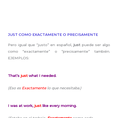
JUST COMO EXACTAMENTE O PRECISAMENTE
Pero igual que “justo” en español,
just
puede ser algo
como “exactamente” o “precisamente” también.
EJEMPLOS:
That’s
just
what I needed.
(Eso es
Exactamente
lo que necesitaba.)
I was at work,
just
like every morning.
(Estaba en el trabajo,
Exactamente
como cada