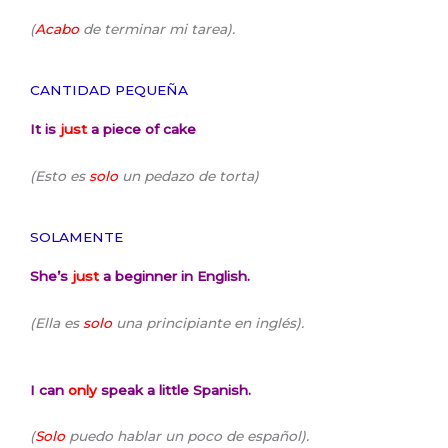
(
Acabo
de terminar mi tarea).
CANTIDAD PEQUEÑA
It is
just
a piece of cake
(Esto es
solo
un pedazo de torta)
SOLAMENTE
She’s
just
a beginner in English.
(Ella es
solo
una principiante en inglés).
I can
only
speak a little Spanish.
(
Solo
puedo hablar un poco de español).