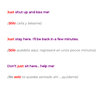
Just
shut up and kiss me!
(
Sólo
calla y bésame)
Just
stay here. I’ll be back in a few minutes.
(
Sólo
quédate aquí, regresaré en unos pocos minutos)
Don’t
just
sit here… help me!
(
No
solo
te quedes sentado ahí ….ayúdame)