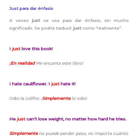
Just para dar énfasis
A veces
just
se usa para dar énfasis, sin mucho
significado. Se podría traducir
just
como “realmente”.
I
just
love this book!
¡
En realidad
Me encanta este libro!
I hate cauliflower. I
just
hate it!
Odio la coliflor. ¡
Simplemente
lo odio!
He
just
can’t lose weight, no matter how hard he tries.
Simplemente
no puede perder peso, no importa cuánto