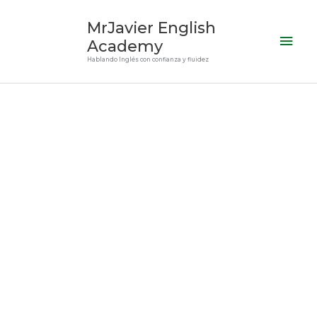
Ir
Men
MrJavier English
al
prin
Academy
contenido
Hablando Inglés con confianza y fluidez