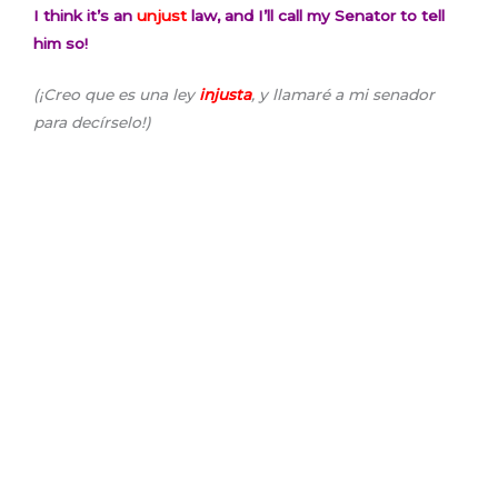
I think it’s an
unjust
law, and I’ll call my Senator to tell
him so!
(¡Creo que es una ley
injusta
, y llamaré a mi senador
para decírselo!)