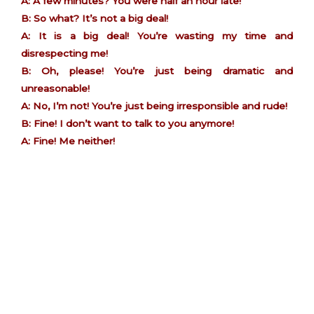
A: A few minutes? You were half an hour late!
B: So what? It’s not a big deal!
A: It is a big deal! You’re wasting my time and
disrespecting me!
B: Oh, please! You’re just being dramatic and
unreasonable!
A: No, I’m not! You’re just being irresponsible and rude!
B: Fine! I don’t want to talk to you anymore!
A: Fine! Me neither!