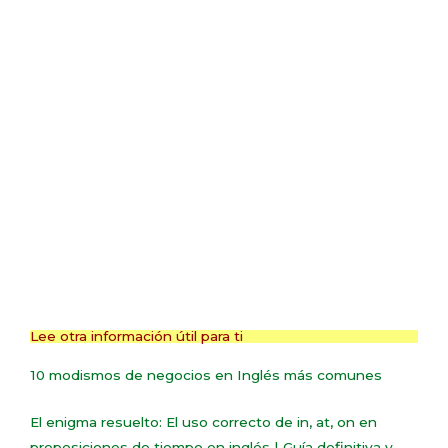
Lee otra información útil para ti
10 modismos de negocios en Inglés más comunes
El enigma resuelto: El uso correcto de in, at, on en
preposiciones de tiempo en inglés | Guía definitiva y