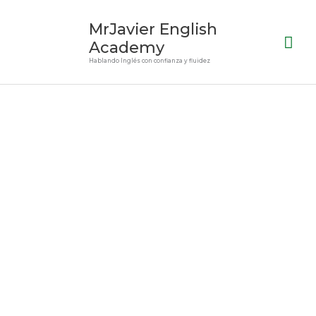
Ir
Me
MrJavier English
al
prin
contenido
Academy
Hablando Inglés con confianza y fluidez